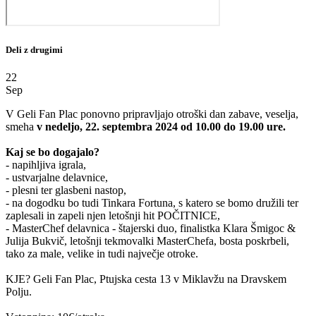
Deli z drugimi
22
Sep
V Geli Fan Plac ponovno pripravljajo otroški dan zabave, veselja,
smeha
v nedeljo, 22. septembra 2024 od 10.00 do 19.00 ure.
Kaj se bo dogajalo?
- napihljiva igrala,
- ustvarjalne delavnice,
- plesni ter glasbeni nastop,
- na dogodku bo tudi Tinkara Fortuna, s katero se bomo družili ter
zaplesali in zapeli njen letošnji hit POČITNICE,
- MasterChef delavnica - štajerski duo, finalistka Klara Šmigoc &
Julija Bukvič, letošnji tekmovalki MasterChefa, bosta poskrbeli,
tako za male, velike in tudi največje otroke.
KJE? Geli Fan Plac, Ptujska cesta 13 v Miklavžu na Dravskem
Polju.