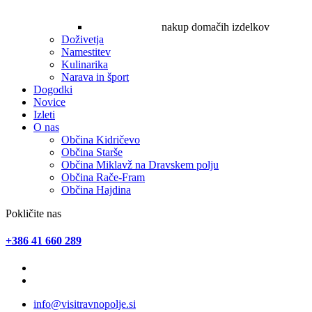
nakup domačih izdelkov
Doživetja
Namestitev
Kulinarika
Narava in šport
Dogodki
Novice
Izleti
O nas
Občina Kidričevo
Občina Starše
Občina Miklavž na Dravskem polju
Občina Rače-Fram
Občina Hajdina
Pokličite nas
+386 41 660 289
info@visitravnopolje.si