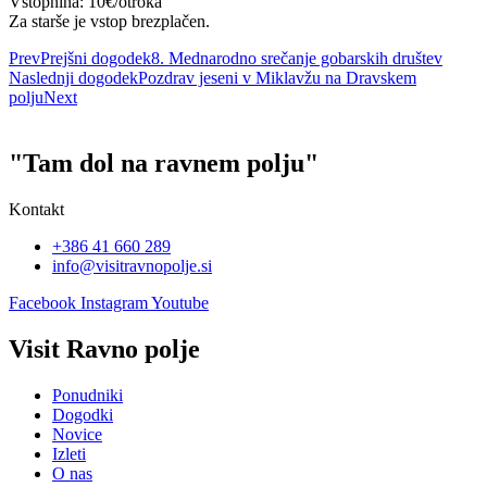
Vstopnina: 10€/otroka
Za starše je vstop brezplačen.
Prev
Prejšni dogodek
8. Mednarodno srečanje gobarskih društev
Naslednji dogodek
Pozdrav jeseni v Miklavžu na Dravskem
polju
Next
"Tam dol na ravnem polju"
Kontakt
+386 41 660 289
info@visitravnopolje.si
Facebook
Instagram
Youtube
Visit Ravno polje
Ponudniki
Dogodki
Novice
Izleti
O nas