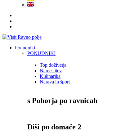
Ponudniki
PONUDNIKI
Top doživetja
Namestitev
Kulinarika
Narava in šport
s Pohorja po ravnicah
Diši po domače 2