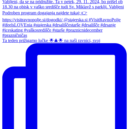
Ta teden prižigamo lučke 🌟🎄🌟 na naši ravnici, svoj