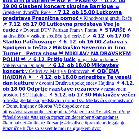
Praznične lučke so zasvetile tudi na grajskem dvor