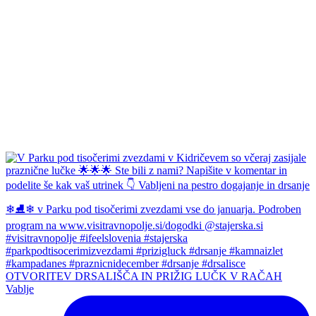
OTVORITEV DRSALIŠČA IN PRIŽIG LUČK V RAČAH
Vablje