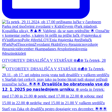
OTVORITEV DRSALIŠČA V STARŠAH ❄️⛸❄️ Ta četrtek, 28