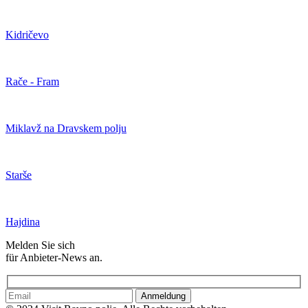
Kidričevo
Rače - Fram
Miklavž na Dravskem polju
Starše
Hajdina
Melden Sie sich
für Anbieter-News an.
Anmeldung