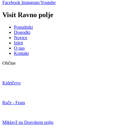
Facebook
Instagram
Youtube
Visit Ravno polje
Ponudniki
Dogodki
Novice
Izleti
O nas
Kontakt
Občine
Kidričevo
Rače - Fram
Miklavž na Dravskem polju