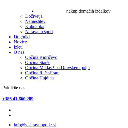
nakup domačih izdelkov
Doživetja
Namestitev
Kulinarika
Narava in šport
Dogodki
Novice
Izleti
O nas
Občina Kidričevo
Občina Starše
Občina Miklavž na Dravskem polju
Občina Rače-Fram
Občina Hajdina
Pokličite nas
+386 41 660 289
info@visitravnopolje.si