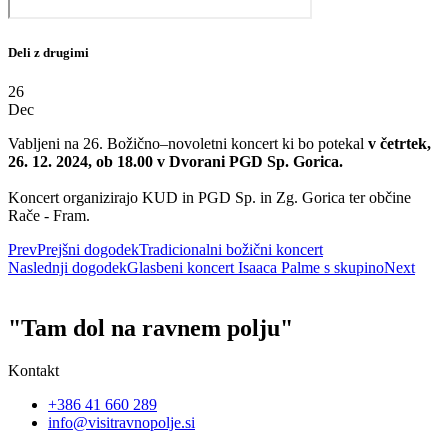
Deli z drugimi
26
Dec
Vabljeni na 26. Božično–novoletni koncert ki bo potekal
v četrtek,
26. 12. 2024, ob 18.00 v Dvorani PGD Sp. Gorica.
Koncert organizirajo KUD in PGD Sp. in Zg. Gorica ter občine
Rače - Fram.
Prev
Prejšni dogodek
Tradicionalni božični koncert
Naslednji dogodek
Glasbeni koncert Isaaca Palme s skupino
Next
"Tam dol na ravnem polju"
Kontakt
+386 41 660 289
info@visitravnopolje.si