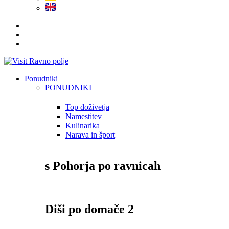
Ponudniki
PONUDNIKI
Top doživetja
Namestitev
Kulinarika
Narava in šport
s Pohorja po ravnicah
Diši po domače 2