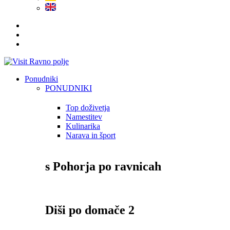
Ponudniki
PONUDNIKI
Top doživetja
Namestitev
Kulinarika
Narava in šport
s Pohorja po ravnicah
Diši po domače 2