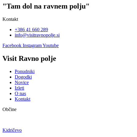
"Tam dol na ravnem polju"
Kontakt
+386 41 660 289
info@visitravnopolje.si
Facebook
Instagram
Youtube
Visit Ravno polje
Ponudniki
Dogodki
Novice
Izleti
O nas
Kontakt
Občine
Kidričevo