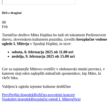
Deli z drugimi
08
Feb
Turistično društvo Mitra Hajdina bo tudi ob tokratnem Prešernovem
dnevu, slovenskem kulturnem prazniku, izvedlo
brezplačne vodene
oglede I. Mitreja
v Spodnji Hajdini, in sicer:
sobota, 8. februarja 2025 ob 11.00 uri
nedelja, 9. februarja 2025 ob 15.00 uri
Gre za najstarejše Mitrovo svetišče v obdonavski rimski provinci, v
katerem stoji eden najlepših mitraičnih spomenikov, kip Mitre, ki
vleče bika.
Vabljeni k ogledu izjemne kulturne dediščine
Prev
Prejšni dogodek
Božično-novoletni koncert
Naslednji dogodek
Brezplačni ogledi I. Mitreja
Next