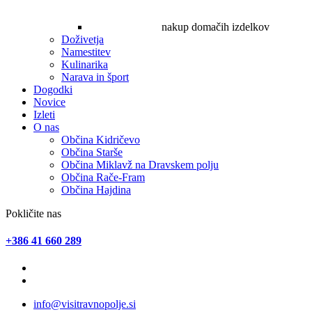
nakup domačih izdelkov
Doživetja
Namestitev
Kulinarika
Narava in šport
Dogodki
Novice
Izleti
O nas
Občina Kidričevo
Občina Starše
Občina Miklavž na Dravskem polju
Občina Rače-Fram
Občina Hajdina
Pokličite nas
+386 41 660 289
info@visitravnopolje.si