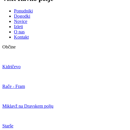
Ponudniki
Dogodki
Novice
Izleti
O nas
Kontakt
Občine
Kidričevo
Rače - Fram
Miklavž na Dravskem polju
Starše