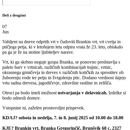
Deli z drugimi
07
Jun
Vabljeni na dneve odprtih vrt v čudoviti Brankin vrt, vrt cvetja in
ptičjega petja, ki v letošnjem letu odpira vrata že 23. leto, obiskalo
pa ga je že na stotine ljubiteljev narave.
Vrt, ki ga skrbno neguje gospa Branka, se ponovno predstavlja s
paleto barv v vrtnicah, različnih kombinacijah trajnic, vrtnic,
okrasnega grmičevja in dreves v različnih kotičkih za sprostitev ob
žuborenju vode ter petju in žvrgolenju ptic. Dodano vrednost dajejo
vrtu sadna drevesa, jagodičevje, zdravilne rastline in zelišča.
Otroci pa bodo imeli možnost
ustvarjanja v delavnicah.
Izdelke si
bodo odnesli domov.
Vstopnine ni, zaželen prostovoljni prispevek.
KDAJ? sobota in nedelja, 7. in 8. junij 2025 od 10.00 do 18.00
KJE? Brankin vrt, Branka Gregorinčič, Brunšvik 68 c, 2327