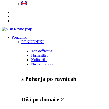
Ponudniki
PONUDNIKI
Top doživetja
Namestitev
Kulinarika
Narava in šport
s Pohorja po ravnicah
Diši po domače 2