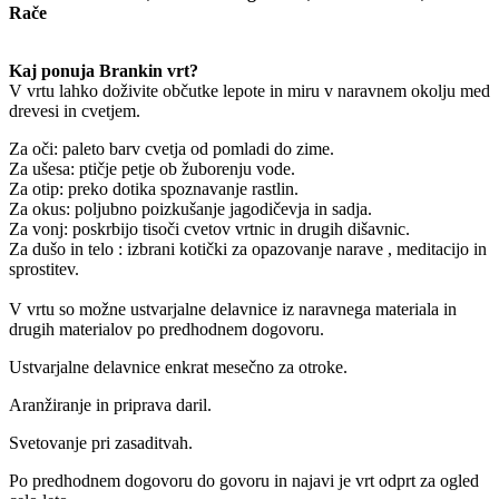
Rače
Kaj ponuja Brankin vrt?
V vrtu lahko doživite občutke lepote in miru v naravnem okolju med
drevesi in cvetjem.
Za oči: paleto barv cvetja od pomladi do zime.
Za ušesa: ptičje petje ob žuborenju vode.
Za otip: preko dotika spoznavanje rastlin.
Za okus: poljubno poizkušanje jagodičevja in sadja.
Za vonj: poskrbijo tisoči cvetov vrtnic in drugih dišavnic.
Za dušo in telo : izbrani kotički za opazovanje narave , meditacijo in
sprostitev.
V vrtu so možne ustvarjalne delavnice iz naravnega materiala in
drugih materialov po predhodnem dogovoru.
Ustvarjalne delavnice enkrat mesečno za otroke.
Aranžiranje in priprava daril.
Svetovanje pri zasaditvah.
Po predhodnem dogovoru do govoru in najavi je vrt odprt za ogled