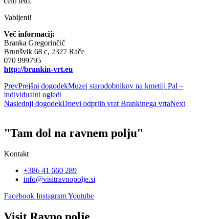
celo leto.
Vabljeni!
Več informacij:
Branka Gregorinčič
Brunšvik 68 c, 2327 Rače
070 999795
http://brankin-vrt.eu
Prev
Prejšni dogodek
Muzej starodobnikov na kmetiji Pal –
individualni ogledi
Naslednji dogodek
Dnevi odprtih vrat Brankinega vrta
Next
"Tam dol na ravnem polju"
Kontakt
+386 41 660 289
info@visitravnopolje.si
Facebook
Instagram
Youtube
Visit Ravno polje