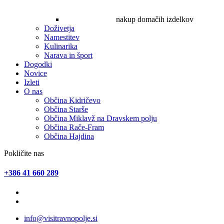
nakup domačih izdelkov
Doživetja
Namestitev
Kulinarika
Narava in šport
Dogodki
Novice
Izleti
O nas
Občina Kidričevo
Občina Starše
Občina Miklavž na Dravskem polju
Občina Rače-Fram
Občina Hajdina
Pokličite nas
+386 41 660 289
info@visitravnopolje.si