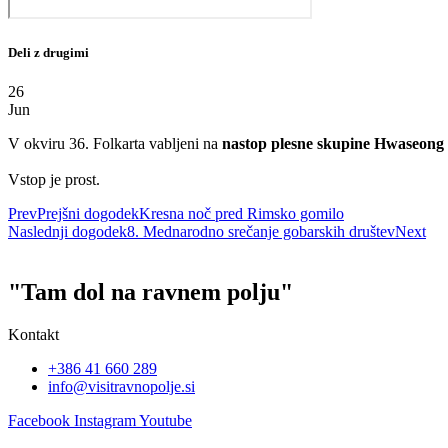
Deli z drugimi
26
Jun
V okviru 36. Folkarta vabljeni na
nastop plesne skupine Hwase
Vstop je prost.
Prev
Prejšni dogodek
Kresna noč pred Rimsko gomilo
Naslednji dogodek
8. Mednarodno srečanje gobarskih društev
Next
"Tam dol na ravnem polju"
Kontakt
+386 41 660 289
info@visitravnopolje.si
Facebook
Instagram
Youtube