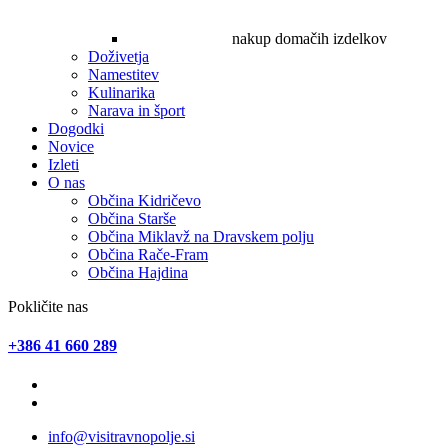
nakup domačih izdelkov
Doživetja
Namestitev
Kulinarika
Narava in šport
Dogodki
Novice
Izleti
O nas
Občina Kidričevo
Občina Starše
Občina Miklavž na Dravskem polju
Občina Rače-Fram
Občina Hajdina
Pokličite nas
+386 41 660 289
info@visitravnopolje.si