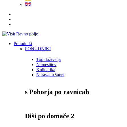
Ponudniki
PONUDNIKI
Top doživetja
Namestitev
Kulinarika
Narava in šport
s Pohorja po ravnicah
Diši po domače 2