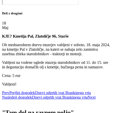
Deli z drugimi
18
Maj
KJE? Kmetija Pal, Zlatoličje 96, Starše
Ob mednarodnem dnevu muzejev vabljeni v soboto, 18. maja 2024,
na kmetijo Pal v Zlatoličje, na kateri se nahaja zelo zanimiva
zasebna zbirka starodobnikov - traktorji in motorji.
Vabljeni na vodene oglede muzeja starodobnikov od 11. do 15. ure
in degustacijo domačih olj s kmetije, bučnega pesta in namazov.
Cena: 5 eur
Vabljeni!
Prev
Prejšni dogodek
Dnevi odprtih vrat Brankinega vrta
Naslednji dogodek
Dnevi odprtih vrat Brankinega vrta
Next
"Tam dol na ravnem polju"