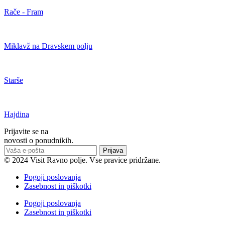
Rače - Fram
Miklavž na Dravskem polju
Starše
Hajdina
Prijavite se na
novosti o ponudnikih.
Prijava
© 2024 Visit Ravno polje. Vse pravice pridržane.
Pogoji poslovanja
Zasebnost in piškotki
Pogoji poslovanja
Zasebnost in piškotki