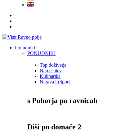
Ponudniki
PONUDNIKI
Top doživetja
Namestitev
Kulinarika
Narava in šport
s Pohorja po ravnicah
Diši po domače 2