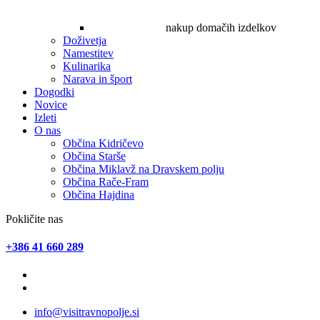
nakup domačih izdelkov
Doživetja
Namestitev
Kulinarika
Narava in šport
Dogodki
Novice
Izleti
O nas
Občina Kidričevo
Občina Starše
Občina Miklavž na Dravskem polju
Občina Rače-Fram
Občina Hajdina
Pokličite nas
+386 41 660 289
info@visitravnopolje.si