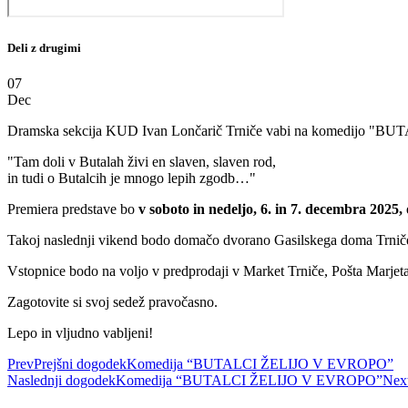
Deli z drugimi
07
Dec
Dramska sekcija KUD Ivan Lončarič Trniče vabi na komedijo "BUTAL
"Tam doli v Butalah živi en slaven, slaven rod,
in tudi o Butalcih je mnogo lepih zgodb…"
Premiera predstave bo
v soboto in nedeljo, 6. in 7. decembra 2025
Takoj naslednji vikend bodo domačo dvorano Gasilskega doma Trniče 
Vstopnice bodo na voljo v predprodaji v Market Trniče, Pošta Marjet
Zagotovite si svoj sedež pravočasno.
Lepo in vljudno vabljeni!
Prev
Prejšni dogodek
Komedija “BUTALCI ŽELIJO V EVROPO”
Naslednji dogodek
Komedija “BUTALCI ŽELIJO V EVROPO”
Nex