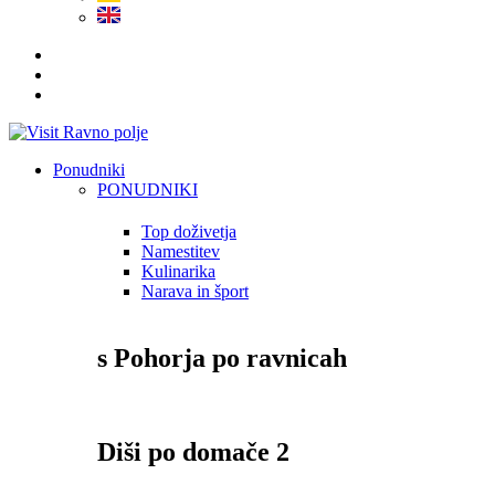
Ponudniki
PONUDNIKI
Top doživetja
Namestitev
Kulinarika
Narava in šport
s Pohorja po ravnicah
Diši po domače 2