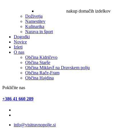
nakup domačih izdelkov
Doživetja
Namestitev
Kulinarika
Narava in šport
Dogodki
Novice
Izleti
O nas
Občina Kidričevo
Občina Starše
Občina Miklavž na Dravskem polju
Občina Rače-Fram
Občina Hajdina
Pokličite nas
+386 41 660 289
info@visitravnopolje.si