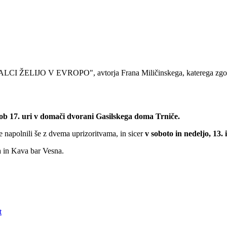
CI ŽELIJO V EVROPO", avtorja Frana Miličinskega, katerega zgodbo 
, ob 17. uri v domači dvorani Gasilskega doma Trniče.
napolnili še z dvema uprizoritvama, in sicer
v soboto in nedeljo, 13.
a in Kava bar Vesna.
t