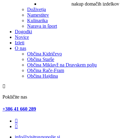
nakup domačih izdelkov
Doživetja
Namestitev
Kulinarika
Narava in šport
Dogodki
Novice
Izleti
O nas
Občina Kidričevo
Občina Starše
Občina Miklavž na Dravskem polju
Občina Rače-Fram
Občina Hajdina
Pokličite nas
+386 41 660 289
info@visitravnopolje.si