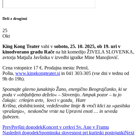
Deli z drugimi
25
Okt
King Kong Teater
vabi v
soboto, 25. 10. 2025, ob 19. uri v
kinodvorano gradu Rače
na hit komedijo ŽIVELA SLOVENKA,
avtorja Matjaža Javšnika v izvedbi igralke Mine Manojlović.
Cena vstopnice 17 €. Prodajna mesta: Petrol,
Pošta,
www.kingkongteater.si
in 041 303-305 (vse dni v tednu od
9h do 19h).
Spoznajte glavno junakinjo Žano, energično Beograjčanko, ki se
poda v »obljubljeno deželo« – Slovenijo. Ampak pozor – tu jo
čakajo: crknjen avto, lovci v gozdu, Hare
Krišna, ekshibicionist, vedeževalne linije & vroči klici za »gasilska
vprašanja«, neskončne vrste na Upravni enoti … in seveda
ljubezen
.
Prev
Prejšni dogodek
Koncert v cerkvi Sv. Ane v Framu
Naslednji dogodek
Spominska slovesnost pri kurirski postojanki
Next