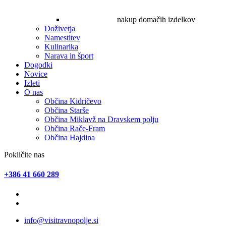
nakup domačih izdelkov
Doživetja
Namestitev
Kulinarika
Narava in šport
Dogodki
Novice
Izleti
O nas
Občina Kidričevo
Občina Starše
Občina Miklavž na Dravskem polju
Občina Rače-Fram
Občina Hajdina
Pokličite nas
+386 41 660 289
info@visitravnopolje.si