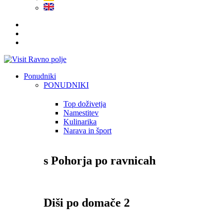
Ponudniki
PONUDNIKI
Top doživetja
Namestitev
Kulinarika
Narava in šport
s Pohorja po ravnicah
Diši po domače 2