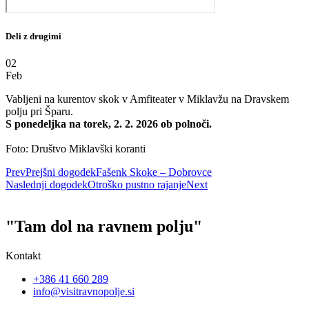
Deli z drugimi
02
Feb
Vabljeni na kurentov skok v Amfiteater v Miklavžu na Dravskem
polju pri Šparu.
S ponedeljka na torek, 2. 2. 2026 ob polnoči.
Foto: Društvo Miklavški koranti
Prev
Prejšni dogodek
Fašenk Skoke – Dobrovce
Naslednji dogodek
Otroško pustno rajanje
Next
"Tam dol na ravnem polju"
Kontakt
+386 41 660 289
info@visitravnopolje.si