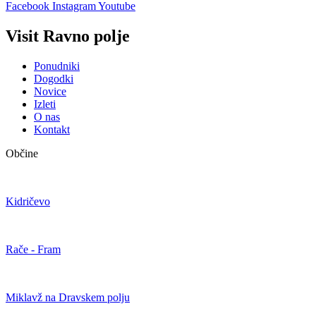
Facebook
Instagram
Youtube
Visit Ravno polje
Ponudniki
Dogodki
Novice
Izleti
O nas
Kontakt
Občine
Kidričevo
Rače - Fram
Miklavž na Dravskem polju