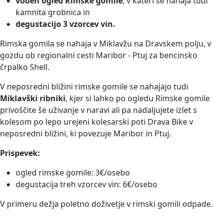
voden ogled Rimske gomile
, v kateri se nahaja tudi
kamnita grobnica in
degustacijo 3 vzorcev vin.
Rimska gomila se nahaja v Miklavžu na Dravskem polju, v
gozdu ob regionalni cesti Maribor - Ptuj za bencinsko
črpalko Shell.
V neposredni bližini rimske gomile se nahajajo tudi
Miklavški ribniki
, kjer si lahko po ogledu Rimske gomile
privoščite še uživanje v naravi ali pa nadaljujete izlet s
kolesom po lepo urejeni kolesarski poti Drava Bike v
neposredni bližini, ki povezuje Maribor in Ptuj.
Prispevek:
ogled rimske gomile: 3€/osebo
degustacija treh vzorcev vin: 6€/osebo
V primeru dežja poletno doživetje v rimski gomili odpade.