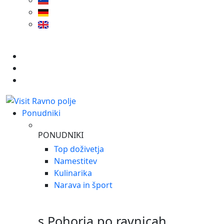
Ponudniki
PONUDNIKI
Top doživetja
Namestitev
Kulinarika
Narava in šport
s Pohorja po ravnicah