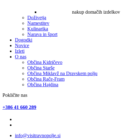
nakup domačih izdelkov
Doživetja
Namestitev
Kulinarika
Narava in šport
Dogodki
Novice
Izleti
O nas
Občina Kidričevo
Občina Starše
Občina Miklavž na Dravskem polju
Občina Rače-Fram
Občina Hajdina
Pokličite nas
+386 41 660 289
info@visitravnopolje.si