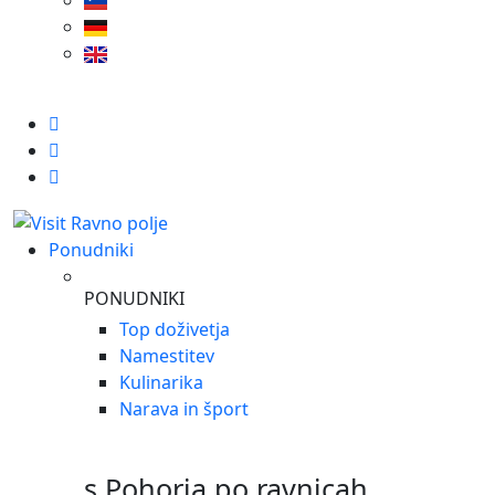
Ponudniki
PONUDNIKI
Top doživetja
Namestitev
Kulinarika
Narava in šport
s Pohorja po ravnicah