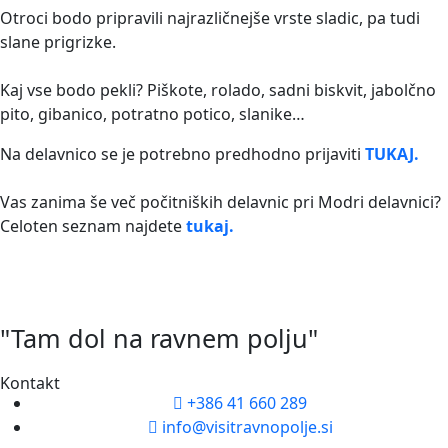
Otroci bodo pripravili najrazličnejše vrste sladic, pa tudi
slane prigrizke.
Kaj vse bodo pekli? Piškote, rolado, sadni biskvit, jabolčno
pito, gibanico, potratno potico, slanike…
Na delavnico se je potrebno predhodno prijaviti
TUKAJ.
Vas zanima še več počitniških delavnic pri Modri delavnici?
Celoten seznam najdete
tukaj.
"Tam dol na ravnem polju"
Kontakt
+386 41 660 289
info@visitravnopolje.si