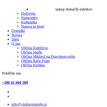
nakup domačih izdelkov
Doživetja
Namestitev
Kulinarika
Narava in šport
Dogodki
Novice
Izleti
O nas
Občina Kidričevo
Občina Starše
Občina Miklavž na Dravskem polju
Občina Rače-Fram
Občina Hajdina
Pokličite nas
+386 41 660 289
info@visitravnopolje.si