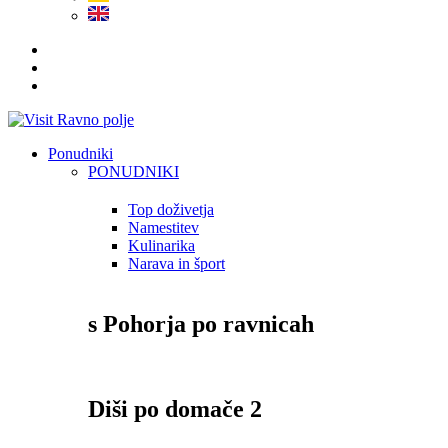
Ponudniki
PONUDNIKI
Top doživetja
Namestitev
Kulinarika
Narava in šport
s Pohorja po ravnicah
Diši po domače 2