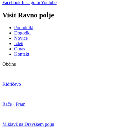
Facebook
Instagram
Youtube
Visit Ravno polje
Ponudniki
Dogodki
Novice
Izleti
O nas
Kontakt
Občine
Kidričevo
Rače - Fram
Miklavž na Dravskem polju