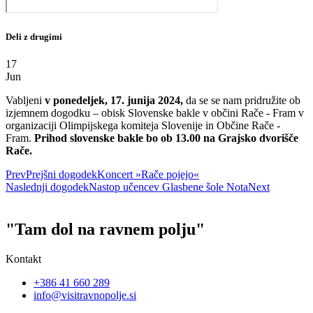
Deli z drugimi
17
Jun
Vabljeni
v ponedeljek, 17. junija 2024,
da se se nam pridružite ob
izjemnem dogodku – obisk Slovenske bakle v občini Rače - Fram v
organizaciji Olimpijskega komiteja Slovenije in Občine Rače -
Fram.
Prihod slovenske bakle bo ob 13.00 na Grajsko dvorišče
Rače.
Prev
Prejšni dogodek
Koncert »Rače pojejo«
Naslednji dogodek
Nastop učencev Glasbene šole Nota
Next
"Tam dol na ravnem polju"
Kontakt
+386 41 660 289
info@visitravnopolje.si