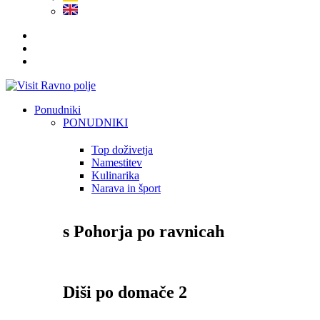
Ponudniki
PONUDNIKI
Top doživetja
Namestitev
Kulinarika
Narava in šport
s Pohorja po ravnicah
Diši po domače 2