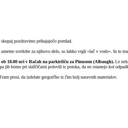
da skupaj pozdravimo prihajajočo pomlad.
li umetne svetlobe za njihovo delo, so lahko vrgli »luč v vodo«. In to tr
 ob 18.00 uri
v Račah na parkirišču za Pinusom (Albaugh).
Le neka
a jih bomo pri slaščičarni polovili iz potoka, da ne ostanejo kot odpadk
ram prosi, da izdelate gregorčke iz čim bolj naravnih materialov.