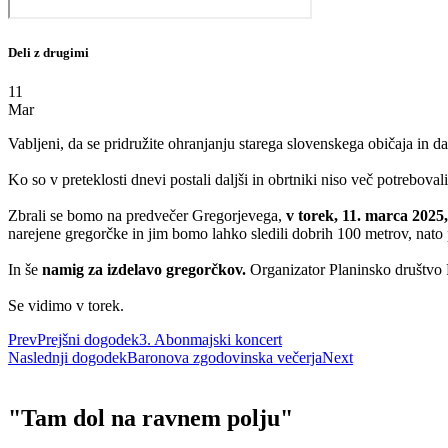
Deli z drugimi
11
Mar
Vabljeni, da se pridružite ohranjanju starega slovenskega običaja in 
Ko so v preteklosti dnevi postali daljši in obrtniki niso več potrebova
Zbrali se bomo na predvečer Gregorjevega,
v torek, 11. marca 2025,
narejene gregorčke in jim bomo lahko sledili dobrih 100 metrov, nato p
In še
namig za izdelavo gregorčkov.
Organizator Planinsko društvo F
Se vidimo v torek.
Prev
Prejšni dogodek
3. Abonmajski koncert
Naslednji dogodek
Baronova zgodovinska večerja
Next
"Tam dol na ravnem polju"