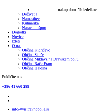
nakup domačih izdelkov
Doživetja
Namestitev
Kulinarika
Narava in šport
Dogodki
Novice
Izleti
O nas
Občina Kidričevo
Občina Starše
Občina Miklavž na Dravskem polju
Občina Rače-Fram
Občina Hajdina
Pokličite nas
+386 41 660 289
info@visitravnopolje.si