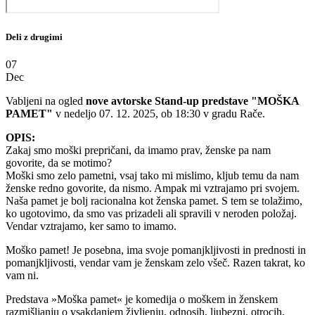
Deli z drugimi
07
Dec
Vabljeni na ogled
nove avtorske Stand-up predstave "MOŠKA
PAMET"
v nedeljo 07. 12. 2025, ob 18:30 v gradu Rače.
OPIS:
Zakaj smo moški prepričani, da imamo prav, ženske pa nam
govorite, da se motimo?
Moški smo zelo pametni, vsaj tako mi mislimo, kljub temu da nam
ženske redno govorite, da nismo. Ampak mi vztrajamo pri svojem.
Naša pamet je bolj racionalna kot ženska pamet. S tem se tolažimo,
ko ugotovimo, da smo vas prizadeli ali spravili v neroden položaj.
Vendar vztrajamo, ker samo to imamo.
Moško pamet! Je posebna, ima svoje pomanjkljivosti in prednosti in
pomanjkljivosti, vendar vam je ženskam zelo všeč. Razen takrat, ko
vam ni.
Predstava »Moška pamet« je komedija o moškem in ženskem
razmišljanju o vsakdanjem življenju, odnosih, ljubezni, otrocih,