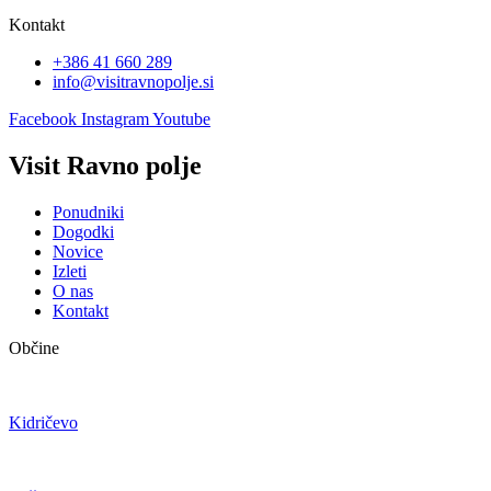
Kontakt
+386 41 660 289
info@visitravnopolje.si
Facebook
Instagram
Youtube
Visit Ravno polje
Ponudniki
Dogodki
Novice
Izleti
O nas
Kontakt
Občine
Kidričevo