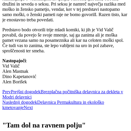
družini in seveda o seksu. Pri seksu je namreč največja razlika med
moško in žensko pametjo, vendar, ker v tej predstavi nastopamo
samo moški, o ženski pameti raje ne bomo govorilI. Razen tisto, kar
je enostavno treba povedati.
Predstavo bodo otvorili trije mladi komiki, ki jih je Vid Valič
povabil, da povejo še svoje mnenje, saj ga zanima ali je moška
pamet vezana samo na posameznika ali kar na celoten moški spol.
Če tudi vas to zanima, ste lepo vabljeni na uro in pol zabave,
sproščenosti ter smeha.
Nastopajoči
:
Vid Valič
Alen Mastnak
Dino Kapetanović
Alen Borišek
Prev
Prejšni dogodek
Brezplačna počitniška delavnica za dekleta v
Modri delavnici
Naslednji dogodek
Delavnica Permakultura in ekološko
kmetovanje
Next
"Tam dol na ravnem polju"