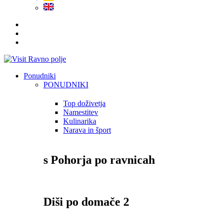
Ponudniki
PONUDNIKI
Top doživetja
Namestitev
Kulinarika
Narava in šport
s Pohorja po ravnicah
Diši po domače 2