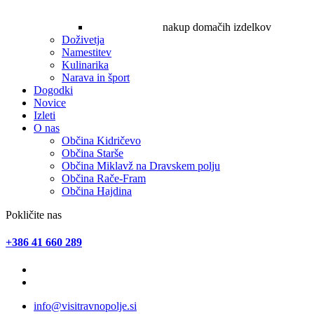
nakup domačih izdelkov
Doživetja
Namestitev
Kulinarika
Narava in šport
Dogodki
Novice
Izleti
O nas
Občina Kidričevo
Občina Starše
Občina Miklavž na Dravskem polju
Občina Rače-Fram
Občina Hajdina
Pokličite nas
+386 41 660 289
info@visitravnopolje.si