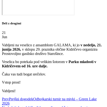
Deli z drugimi
21
Jun
Vabljeni na veselico z ansamblom GALAMA, ki jo
v nedeljo, 21.
junija 2026,
v sklopu 29. praznika občine Kidričevo organizira
Prostovoljno gasilsko društvo Starošince.
Veselica bo potekala pod velikim šotorom v
Parku mladosti v
Kidričevem od 16. ure dalje.
Čaka vas tudi bogat srečelov.
Vstop prost!
Vabljeni!
Prev
Prejšni dogodek
Odbojkarski turnir na mivki – Green Lake
2026