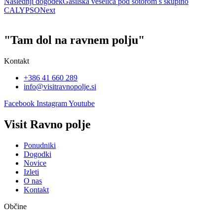
Naslednji dogodek
Gasilska veselica pod šotorom s skupino
CALYPSO
Next
"Tam dol na ravnem polju"
Kontakt
+386 41 660 289
info@visitravnopolje.si
Facebook
Instagram
Youtube
Visit Ravno polje
Ponudniki
Dogodki
Novice
Izleti
O nas
Kontakt
Občine