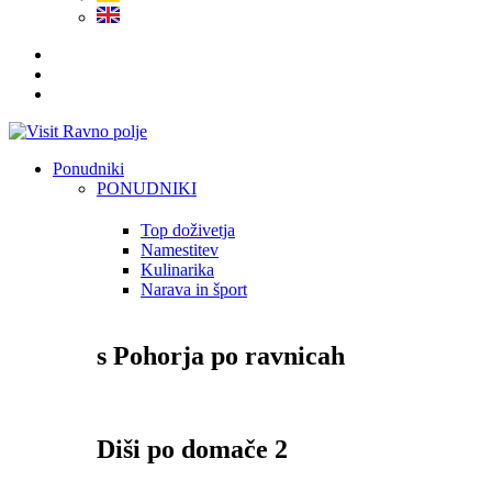
Ponudniki
PONUDNIKI
Top doživetja
Namestitev
Kulinarika
Narava in šport
s Pohorja po ravnicah
Diši po domače 2