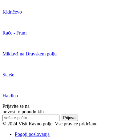
Kidričevo
Rače - Fram
Miklavž na Dravskem polju
Starše
Hajdina
Prijavite se na
novosti o ponudnikih.
Prijava
© 2024 Visit Ravno polje. Vse pravice pridržane.
Pogoji poslovanja