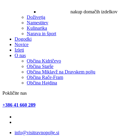
nakup domačih izdelkov
Doživetja
Namestitev
Kulinarika
Narava in šport
Dogodki
Novice
Izleti
O nas
Občina Kidričevo
Občina Starše
Občina Miklavž na Dravskem polju
Občina Rače-Fram
Občina Hajdina
Pokličite nas
+386 41 660 289
info@visitravnopolje.si