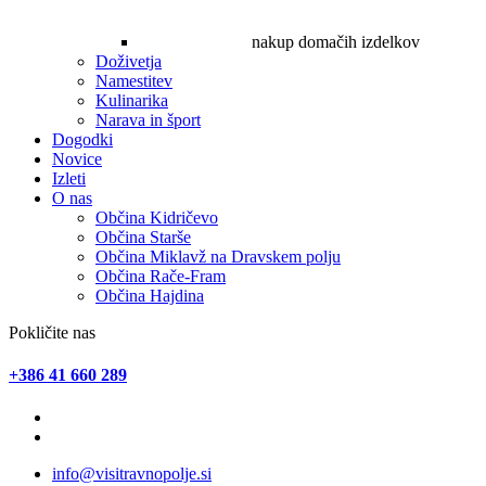
nakup domačih izdelkov
Doživetja
Namestitev
Kulinarika
Narava in šport
Dogodki
Novice
Izleti
O nas
Občina Kidričevo
Občina Starše
Občina Miklavž na Dravskem polju
Občina Rače-Fram
Občina Hajdina
Pokličite nas
+386 41 660 289
info@visitravnopolje.si