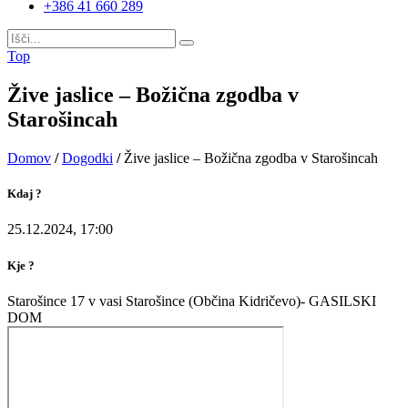
+386 41 660 289
Top
Žive jaslice – Božična zgodba v
Starošincah
Domov
/
Dogodki
/
Žive jaslice – Božična zgodba v Starošincah
Kdaj ?
25.12.2024, 17:00
Kje ?
Starošince 17 v vasi Starošince (Občina Kidričevo)- GASILSKI
DOM