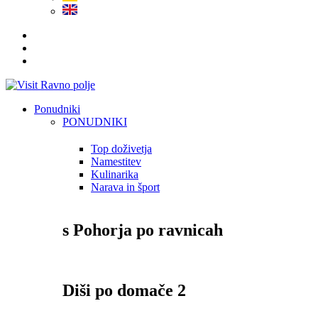
Ponudniki
PONUDNIKI
Top doživetja
Namestitev
Kulinarika
Narava in šport
s Pohorja po ravnicah
Diši po domače 2