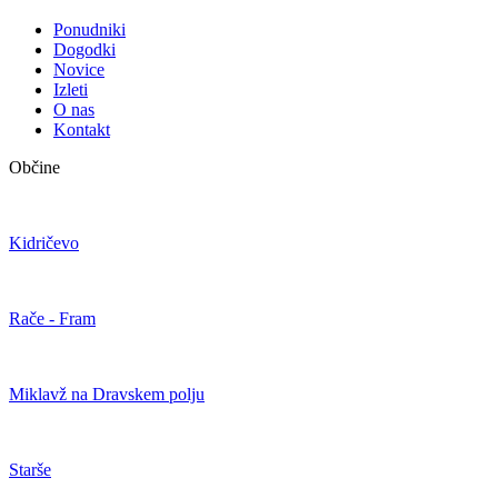
Ponudniki
Dogodki
Novice
Izleti
O nas
Kontakt
Občine
Kidričevo
Rače - Fram
Miklavž na Dravskem polju
Starše