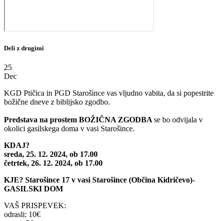
Deli z drugimi
25
Dec
KGD Ptičica in PGD Starošince vas vljudno vabita, da si popestrite
božične dneve z biblijsko zgodbo.
Predstava na prostem BOŽIČNA ZGODBA
se bo odvijala v
okolici gasilskega doma v vasi Starošince.
KDAJ?
sreda, 25. 12. 2024, ob 17.00
četrtek, 26. 12. 2024, ob 17.00
KJE? Starošince 17 v vasi Starošince (Občina Kidričevo)-
GASILSKI DOM
VAŠ PRISPEVEK:
odrasli: 10€