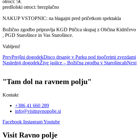
otroci: 5€
predšolski otroci: brezplačno
NAKUP VSTOPNIC: na blagajni pred pričetkom spektakla
Božično zgodbo pripravlja KGD Ptičica skupaj z Občina Kidričevo
, PGD Starošince in Vas Starošince.
Vabljeni!
Prev
Prejšni dogodek
Disco drsanje v Parku pod tisočerimi zvezdami
Naslednji dogodek
Žive jaslice – Božična zgodba v Starošincah
Next
"Tam dol na ravnem polju"
Kontakt
+386 41 660 289
info@visitravnopolje.si
Facebook
Instagram
Youtube
Visit Ravno polje