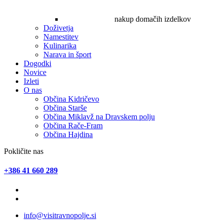
nakup domačih izdelkov
Doživetja
Namestitev
Kulinarika
Narava in šport
Dogodki
Novice
Izleti
O nas
Občina Kidričevo
Občina Starše
Občina Miklavž na Dravskem polju
Občina Rače-Fram
Občina Hajdina
Pokličite nas
+386 41 660 289
info@visitravnopolje.si