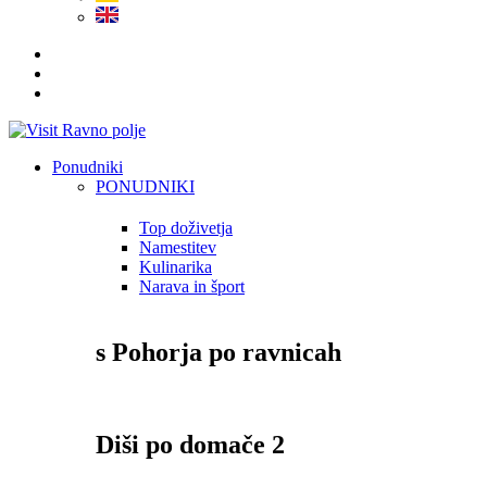
Ponudniki
PONUDNIKI
Top doživetja
Namestitev
Kulinarika
Narava in šport
s Pohorja po ravnicah
Diši po domače 2