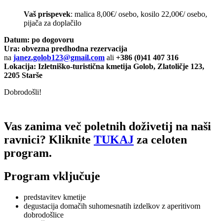
Vaš prispevek
: malica 8,00€/ osebo, kosilo 22,00€/ osebo,
pijača za doplačilo
Datum: po dogovoru
Ura: obvezna predhodna rezervacija
na
janez.golob123@gmail.com
ali
+386 (0)41 407 316
Lokacija: Izletniško-turistična kmetija Golob, Zlatoličje 123,
2205 Starše
Dobrodošli!
Vas zanima več poletnih doživetij na naši
ravnici?
Kliknite
TUKAJ
za celoten
program.
Program vključuje
predstavitev kmetije
degustacija domačih suhomesnatih izdelkov z aperitivom
dobrodošlice