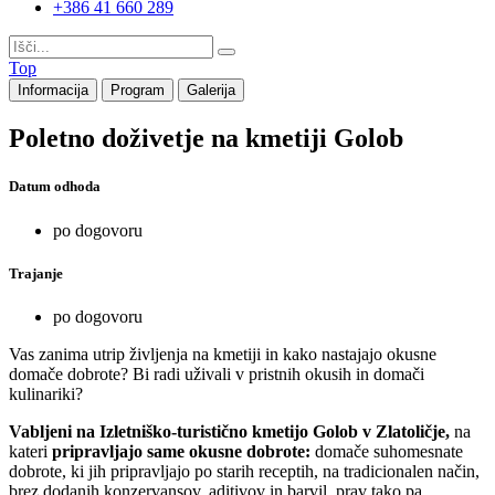
+386 41 660 289
Top
Informacija
Program
Galerija
Poletno doživetje na kmetiji Golob
Datum odhoda
po dogovoru
Trajanje
po dogovoru
Vas zanima utrip življenja na kmetiji in kako nastajajo okusne
domače dobrote? Bi radi uživali v pristnih okusih in domači
kulinariki?
Vabljeni na Izletniško-turistično kmetijo Golob v Zlatoličje,
na
kateri
pripravljajo same okusne dobrote:
domače suhomesnate
dobrote, ki jih pripravljajo po starih receptih, na tradicionalen način,
brez dodanih konzervansov, aditivov in barvil, prav tako pa