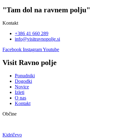
"Tam dol na ravnem polju"
Kontakt
+386 41 660 289
info@visitravnopolje.si
Facebook
Instagram
Youtube
Visit Ravno polje
Ponudniki
Dogodki
Novice
Izleti
O nas
Kontakt
Občine
Kidričevo