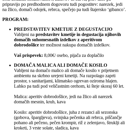
pripravijo po predhodnem dogovoru tudi pogostitev: narezek, jedi
na žlico, domači odojek, rebrca, spečejo pa tudi štajersko ‘gibanco’.
PROGRAM:
PREDSTAVITEV KMETIJE Z DEGUSTACIJO
Vabljeni na
predstavitev kmetije in degustacija njihovih
domačih suhomesnatih izdelkov z aperitivom
dobrodošlice
ter možnost nakupa domačih izdelkov.
Vaš prispevek:
8,00€/ osebo, pijača za doplačilo
DOMAČA MALICA ALI DOMAČE KOSILO
Vabljeni na domačo malico ali domače kosilo v prijetnem
ambientu na skrbno urejeni kmetiji. Na razpolago zaprti
prostor, s sanitarijami, klimatsko ogrevan oziroma hlajen.
Lahko pa tudi pod veličastnim orehom, ki šteje skoraj 60 let.
Malica: aperitiv dobrodošlice, jedi na žlico ali narezek
domačih mesnin, kruh, kava
Kosilo: aperitiv dobrodošlice, juha z rezanci ali sezonska
(gobova, špargljeva), svinjska pečenka ali rebrca, piščančje
pohano ali pečeno, pečen krompir, riž z zelenjavo, štruklji ali
kroketi, 3 vrste solate, sladica, kava