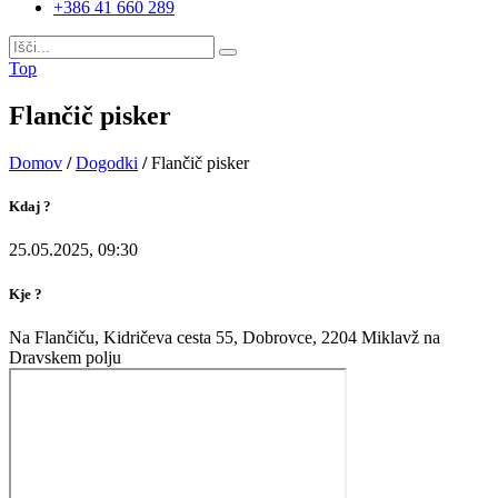
+386 41 660 289
Top
Flančič pisker
Domov
/
Dogodki
/
Flančič pisker
Kdaj ?
25.05.2025, 09:30
Kje ?
Na Flančiču, Kidričeva cesta 55, Dobrovce, 2204 Miklavž na
Dravskem polju