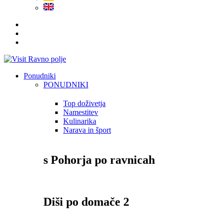
Ponudniki
PONUDNIKI
Top doživetja
Namestitev
Kulinarika
Narava in šport
s Pohorja po ravnicah
Diši po domače 2