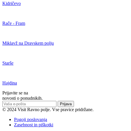
Kidričevo
Rače - Fram
Miklavž na Dravskem polju
Starše
Hajdina
Prijavite se na
novosti o ponudnikih.
Prijava
© 2024 Visit Ravno polje. Vse pravice pridržane.
Pogoji poslovanja
Zasebnost in piškotki