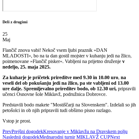
Deli z drugimi
25
Maj
Flančič znova vabi! Nekoč vsem ljubi praznik »DAN
MLADOSTI«, bo na ta dan gostil mojster v kuhanju jedi na žlico,
poimenovane »Flančič pisker«. Vabljeni na prijetno druženje
v
nedeljo, 25. maja 2025.
Za kuharje je pričetek prireditve med 9.30 in 10.00 uro
,
na
veseli del ob pokušanju jedi na žlico, pa ste vabljeni od 13.00
ure dalje. Spremljevalno prireditev bodo, ob 12.30 uri,
pripravili
učenci Osnovne šole Miklavž, podružnica Dobrovce.
Predstavili bodo makete "Mostiščarji na Slovenskem". Izdelali so jih
petošolci in ob njih pripravili tudi obširno pisno razlago.
Vstop je prost.
Prev
Prejšni dogodek
Kresovanje v Miklavžu na Dravskem polju
Naslednji dogodek
Mednarodni turnir MIKLAVŽ CUP
Next