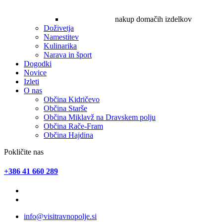
nakup domačih izdelkov
Doživetja
Namestitev
Kulinarika
Narava in šport
Dogodki
Novice
Izleti
O nas
Občina Kidričevo
Občina Starše
Občina Miklavž na Dravskem polju
Občina Rače-Fram
Občina Hajdina
Pokličite nas
+386 41 660 289
info@visitravnopolje.si