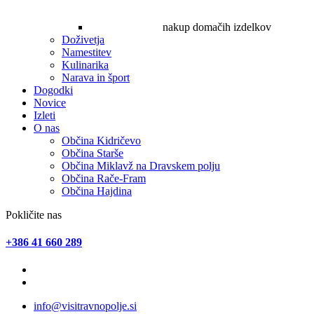
nakup domačih izdelkov
Doživetja
Namestitev
Kulinarika
Narava in šport
Dogodki
Novice
Izleti
O nas
Občina Kidričevo
Občina Starše
Občina Miklavž na Dravskem polju
Občina Rače-Fram
Občina Hajdina
Pokličite nas
+386 41 660 289
info@visitravnopolje.si