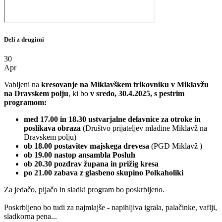
Deli z drugimi
30
Apr
Vabljeni na
kresovanje na Miklavškem trikovniku v Miklavžu
na Dravskem polju
, ki bo
v sredo, 30.4.2025, s pestrim
programom:
med 17.00 in 18.30 ustvarjalne delavnice za otroke in
poslikava obraza
(Društvo prijateljev mladine Miklavž na
Dravskem polju)
ob 18.00
postavitev majskega drevesa
(PGD Miklavž )
ob 19.00 nastop ansambla Posluh
ob 20.30 pozdrav župana in prižig kresa
po 21.00
zabava z glasbeno skupino Polkaholiki
Za jedačo, pijačo in sladki program bo poskrbljeno.
Poskrbljeno bo tudi za najmlajše - napihljiva igrala, palačinke, vaflji,
sladkorna pena...