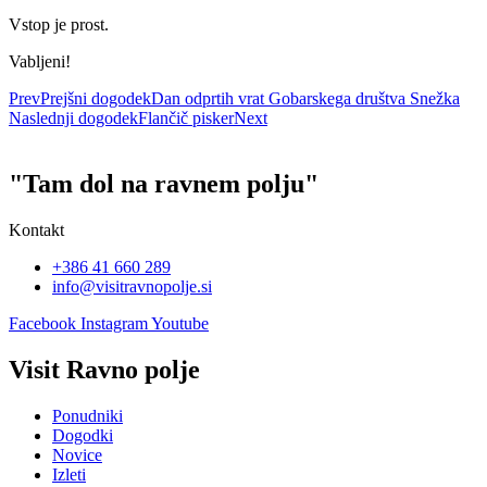
Vstop je prost.
Vabljeni!
Prev
Prejšni dogodek
Dan odprtih vrat Gobarskega društva Snežka
Naslednji dogodek
Flančič pisker
Next
"Tam dol na ravnem polju"
Kontakt
+386 41 660 289
info@visitravnopolje.si
Facebook
Instagram
Youtube
Visit Ravno polje
Ponudniki
Dogodki
Novice
Izleti