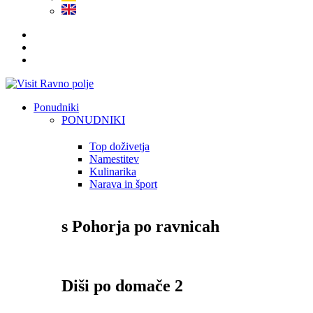
Ponudniki
PONUDNIKI
Top doživetja
Namestitev
Kulinarika
Narava in šport
s Pohorja po ravnicah
Diši po domače 2