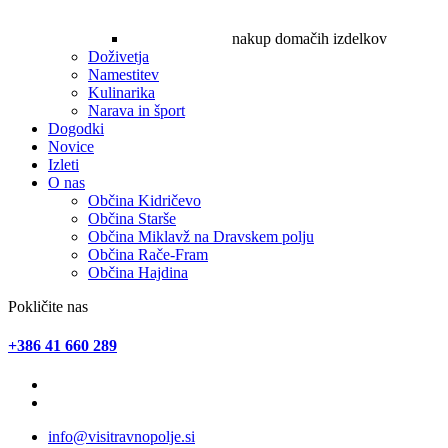
nakup domačih izdelkov
Doživetja
Namestitev
Kulinarika
Narava in šport
Dogodki
Novice
Izleti
O nas
Občina Kidričevo
Občina Starše
Občina Miklavž na Dravskem polju
Občina Rače-Fram
Občina Hajdina
Pokličite nas
+386 41 660 289
info@visitravnopolje.si