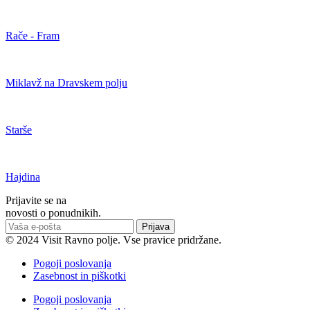
Rače - Fram
Miklavž na Dravskem polju
Starše
Hajdina
Prijavite se na
novosti o ponudnikih.
Prijava
© 2024 Visit Ravno polje. Vse pravice pridržane.
Pogoji poslovanja
Zasebnost in piškotki
Pogoji poslovanja