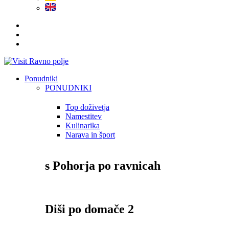
Ponudniki
PONUDNIKI
Top doživetja
Namestitev
Kulinarika
Narava in šport
s Pohorja po ravnicah
Diši po domače 2