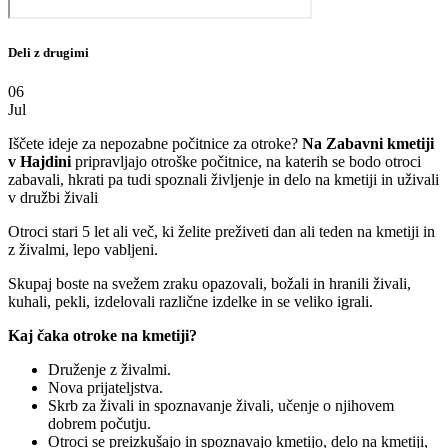
Deli z drugimi
06
Jul
Iščete ideje za nepozabne počitnice za otroke?
Na Zabavni kmetiji
v Hajdini
pripravljajo otroške počitnice, na katerih se bodo otroci
zabavali, hkrati pa tudi spoznali življenje in delo na kmetiji in uživali
v družbi živali
Otroci stari 5 let ali več, ki želite preživeti dan ali teden na kmetiji in
z živalmi, lepo vabljeni.
Skupaj boste na svežem zraku opazovali, božali in hranili živali,
kuhali, pekli, izdelovali različne izdelke in se veliko igrali.
Kaj čaka otroke na kmetiji?
Druženje z živalmi.
Nova prijateljstva.
Skrb za živali in spoznavanje živali, učenje o njihovem
dobrem počutju.
Otroci se preizkušajo in spoznavajo kmetijo, delo na kmetiji,