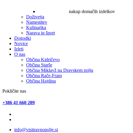
nakup domačih izdelkov
Doživetja
Namestitev
Kulinarika
Narava in šport
Dogodki
Novice
Izleti
O nas
Občina Kidričevo
Občina Starše
Občina Miklavž na Dravskem polju
Občina Rače-Fram
Občina Hajdina
Pokličite nas
+386 41 660 289
info@visitravnopolje.si