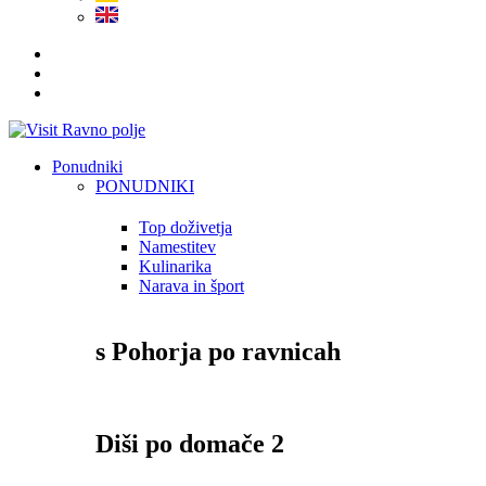
Ponudniki
PONUDNIKI
Top doživetja
Namestitev
Kulinarika
Narava in šport
s Pohorja po ravnicah
Diši po domače 2