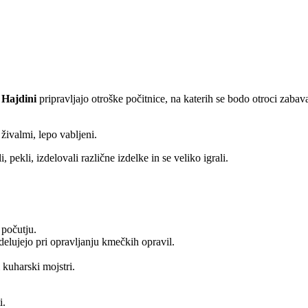
 Hajdini
pripravljajo otroške počitnice, na katerih se bodo otroci zabaval
z živalmi, lepo vabljeni.
 pekli, izdelovali različne izdelke in se veliko igrali.
 počutju.
delujejo pri opravljanju kmečkih opravil.
 kuharski mojstri.
i.