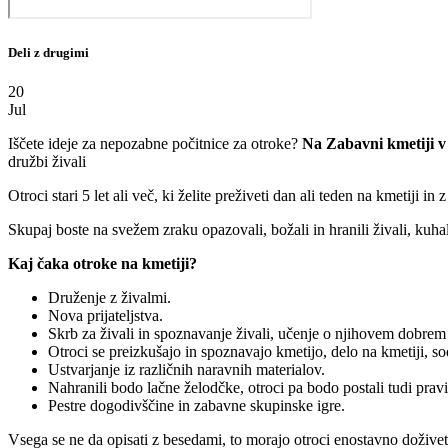
Deli z drugimi
20
Jul
Iščete ideje za nepozabne počitnice za otroke?
Na Zabavni kmetiji v
družbi živali
Otroci stari 5 let ali več, ki želite preživeti dan ali teden na kmetiji in 
Skupaj boste na svežem zraku opazovali, božali in hranili živali, kuhali,
Kaj čaka otroke na kmetiji?
Druženje z živalmi.
Nova prijateljstva.
Skrb za živali in spoznavanje živali, učenje o njihovem dobrem
Otroci se preizkušajo in spoznavajo kmetijo, delo na kmetiji, so
Ustvarjanje iz različnih naravnih materialov.
Nahranili bodo lačne želodčke, otroci pa bodo postali tudi pravi
Pestre dogodivščine in zabavne skupinske igre.
Vsega se ne da opisati z besedami, to morajo otroci enostavno doživet