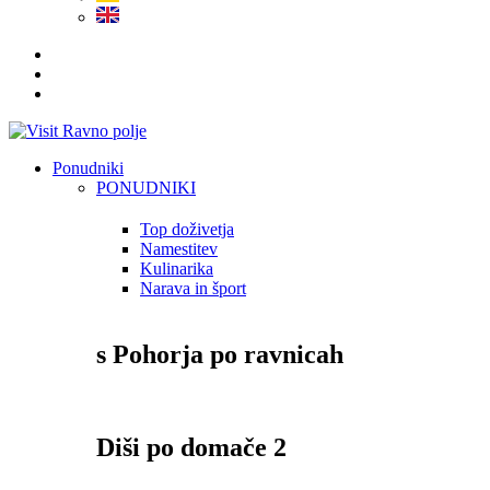
Ponudniki
PONUDNIKI
Top doživetja
Namestitev
Kulinarika
Narava in šport
s Pohorja po ravnicah
Diši po domače 2