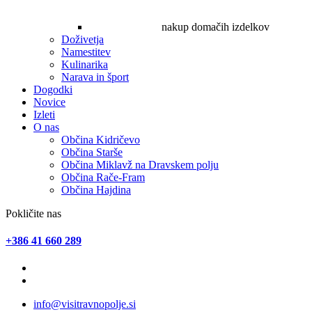
nakup domačih izdelkov
Doživetja
Namestitev
Kulinarika
Narava in šport
Dogodki
Novice
Izleti
O nas
Občina Kidričevo
Občina Starše
Občina Miklavž na Dravskem polju
Občina Rače-Fram
Občina Hajdina
Pokličite nas
+386 41 660 289
info@visitravnopolje.si