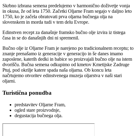
Skrbno izbrana semena predelujemo v harmonično doživetje vonja
in okusa, že od leta 1750. Začetki Oljarne Fram segajo v daljno leto
1750, ko je začela obratovati prva oljarna bučnega olja na
slovenskem in morda tudi v tem delu Evrope.
Edinstven recept za današnje framsko bučno olje izvira iz tistega
časa in se do današnjih dni ni spremenil.
Bučno olje iz Oljarne Fram je narejeno po tradicionalnem receptu; to
znanje prenašamo iz generacije v generacijo in še danes imamo
zaposlene, katerih dedki in babice so proizvajali bučno olje na istem
dvorišču. Bučna semena odkupimo od kmetov Kmetijske Zadruge
Ptuj, pod okrilje katere spada naša oljarna. Ob koncu leta
načrtujemo otvoritev edinstvenega muzeja oljarstva v naši stari
oljarni.
Turistična ponudba
predstavitev Oljarne Fram,
ogled stare proizvodnje,
degustacija bučnega olja.