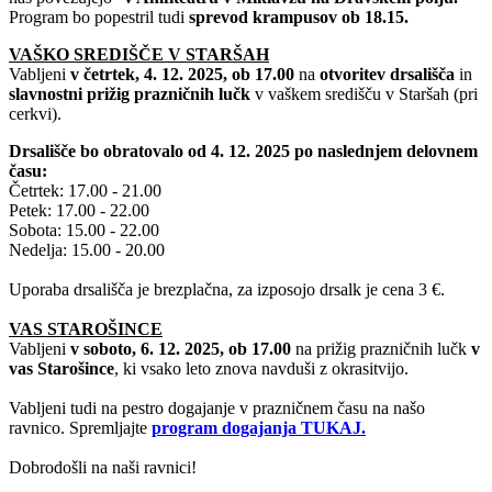
Program bo popestril tudi
sprevod krampusov ob 18.15.
VAŠKO SREDIŠČE V STARŠAH
Vabljeni
v četrtek, 4. 12. 2025, ob 17.00
na
otvoritev drsališča
in
slavnostni prižig prazničnih lučk
v vaškem središču v Staršah (pri
cerkvi).
Drsališče bo obratovalo od 4. 12. 2025 po naslednjem delovnem
času:
Četrtek: 17.00 - 21.00
Petek: 17.00 - 22.00
Sobota: 15.00 - 22.00
Nedelja: 15.00 - 20.00
Uporaba drsališča je brezplačna, za izposojo drsalk je cena 3 €.
VAS STAROŠINCE
Vabljeni
v soboto, 6. 12. 2025, ob 17.00
na prižig prazničnih lučk
v
vas Starošince
, ki vsako leto znova navduši z okrasitvijo.
Vabljeni tudi na pestro dogajanje v prazničnem času na našo
ravnico. Spremljajte
program dogajanja TUKAJ.
Dobrodošli na naši ravnici!