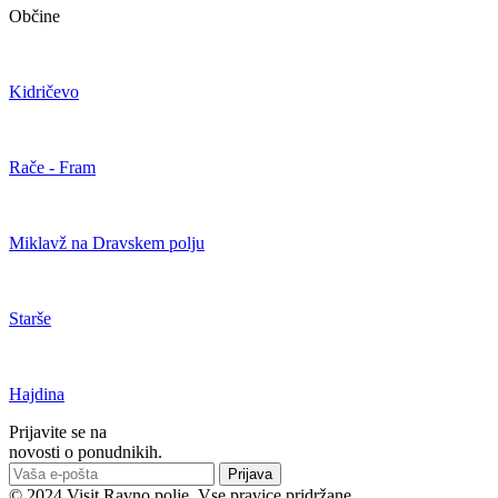
Občine
Kidričevo
Rače - Fram
Miklavž na Dravskem polju
Starše
Hajdina
Prijavite se na
novosti o ponudnikih.
Prijava
© 2024 Visit Ravno polje. Vse pravice pridržane.