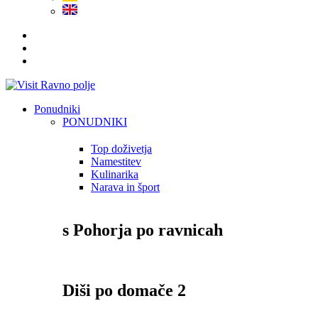
Ponudniki
PONUDNIKI
Top doživetja
Namestitev
Kulinarika
Narava in šport
s Pohorja po ravnicah
Diši po domače 2