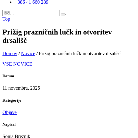
+386 41 660 289
Top
Prižig prazničnih lučk in otvoritev
drsališč
Domov
/
Novice
/
Prižig prazničnih lučk in otvoritev drsališč
VSE NOVICE
Datum
11 novembra, 2025
Kategorije
Objave
Napisal
Sonja Breznik