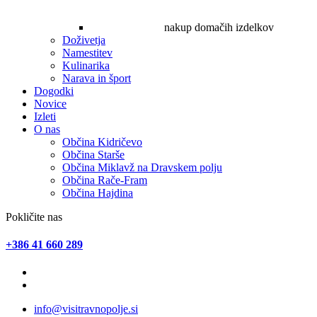
nakup domačih izdelkov
Doživetja
Namestitev
Kulinarika
Narava in šport
Dogodki
Novice
Izleti
O nas
Občina Kidričevo
Občina Starše
Občina Miklavž na Dravskem polju
Občina Rače-Fram
Občina Hajdina
Pokličite nas
+386 41 660 289
info@visitravnopolje.si