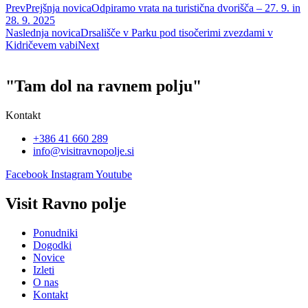
Prev
Prejšnja novica
Odpiramo vrata na turistična dvorišča – 27. 9. in
28. 9. 2025
Naslednja novica
Drsališče v Parku pod tisočerimi zvezdami v
Kidričevem vabi
Next
"Tam dol na ravnem polju"
Kontakt
+386 41 660 289
info@visitravnopolje.si
Facebook
Instagram
Youtube
Visit Ravno polje
Ponudniki
Dogodki
Novice
Izleti
O nas
Kontakt