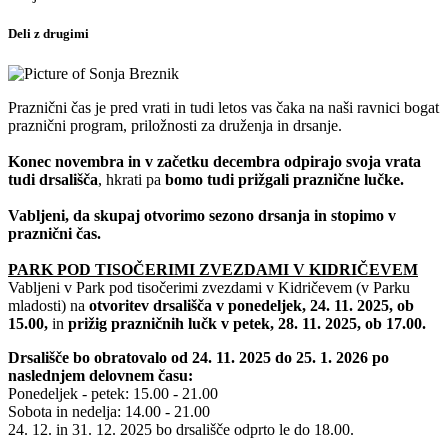
Deli z drugimi
Praznični čas je pred vrati in tudi letos vas čaka na naši ravnici bogat
praznični program, priložnosti za druženja in drsanje.
Konec novembra in v začetku decembra
odpirajo svoja vrata
tudi drsališča
, hkrati pa
bomo tudi prižgali praznične lučke.
Vabljeni, da skupaj otvorimo sezono drsanja in stopimo v
praznični čas.
PARK POD TISOČERIMI ZVEZDAMI V KIDRIČEVEM
Vabljeni v Park pod tisočerimi zvezdami v Kidričevem (v Parku
mladosti) na
otvoritev drsališča
v ponedeljek, 24. 11. 2025, ob
15.00,
in
prižig prazničnih lučk v petek, 28. 11. 2025, ob 17.00.
Drsališče bo obratovalo od 24. 11. 2025 do 25. 1. 2026 po
naslednjem delovnem času:
Ponedeljek - petek: 15.00 - 21.00
Sobota in nedelja: 14.00 - 21.00
24. 12. in 31. 12. 2025 bo drsališče odprto le do 18.00.