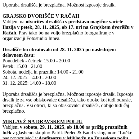
Uporaba drsališča je brezplačna. Možnost izposoje drsalk.
GRAJSKO DVORIŠČE V RAČAH
Vabljeni na
otvoritev drsališča s predstavo magične variete
Iluzija
v petek, 28. 11. 2025, ob 17. uri na Grajskem dvorišču v
Račah
. Prav tako bo na voljo brezplačno fotografiranje v
organizaciji Fotostudio Innea.
Drsališče bo obratovalo od 28. 11. 2025 po naslednjem
delovnem času:
Ponedeljek - četrtek: 15.00 - 20.00
Petek: 15.00 - 21.00
Sobota, nedelja in prazniki: 14.00 - 21.00
24. 12. 2025: 14.00 - 20.00
31. 12.
2025: 14.00 - 18.00
Uporaba drsališča je brezplačna. Možnost izposoje drsalk. Izposoja
drsalk je za vse obiskovalce drsališča, tako otroke kot tudi odrasle,
brezplačna. Vsi otroci, ki so obiskovalci drsališča, dobijo tudi čaj
brezplačno.
MIKLAVŽ NA DRAVSKEM POLJU
Vabljeni
v soboto, 29. 11. 2025, ob 18.00
na
prižig prazničnih
lučk
z glasbeno skupino Patrik Prelec & Band s sloganom "Lučke
nas povezujejo"
v Amfiteatru v Miklavžu na Dravskem polju.