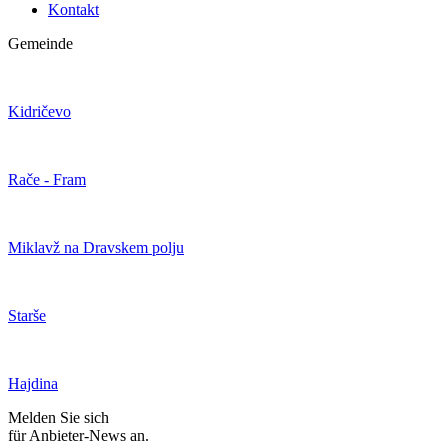
Kontakt
Gemeinde
Kidričevo
Rače - Fram
Miklavž na Dravskem polju
Starše
Hajdina
Melden Sie sich
für Anbieter-News an.