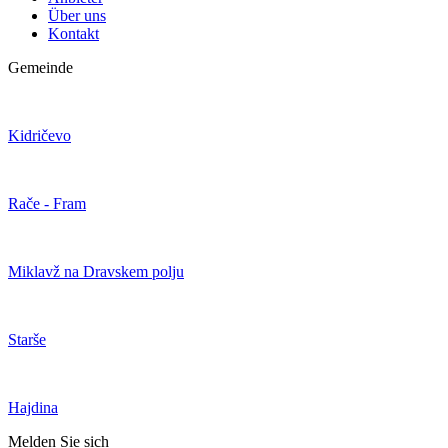
Über uns
Kontakt
Gemeinde
Kidričevo
Rače - Fram
Miklavž na Dravskem polju
Starše
Hajdina
Melden Sie sich