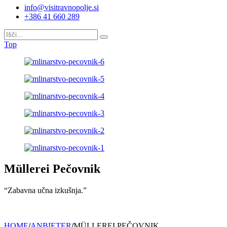
info@visitravnopolje.si
+386 41 660 289
Top
Müllerei Pečovnik
“Zabavna učna izkušnja.”
HOME
/
ANBIETER
/
MÜLLEREI PEČOVNIK